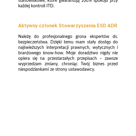
stanowiskowe, które gwarantują 100% spokoju przy
każdej kontroli ITD.
Aktywny członek Stowarzyszenia ESD ADR
Należę do profesjonalnego grona ekspertów ds.
bezpieczeństwa. Dzięki temu mam stały dostęp do
najświeższych interpretacji prawnych, wytycznych i
branżowego know-how. Moje doradztwo nigdy nie
opiera się na przestarzałych przepisach – zawsze
wyprzedzam zmiany, chroniąc Twój biznes przed
niespodziankami ze strony ustawodawcy.