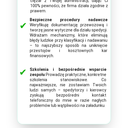
ciężar z Twojej administracji, dając Ci
100% pewności, że firma działa zgodnie z
prawem.
Bezpieczne procedury nadawcze
✔
Weryfikuję dokumentację przewozową i
tworzę jasne wytyczne dla działu spedycji.
Wdrażam mechanizmy, które eliminują
błędy ludzkie przy klasyfikacji i nadawaniu
– to najszybszy sposób na uniknięcie
przestojów i kosztownych kar
finansowych.
✔
Szkolenia i bezpośrednie wsparcie
zespołu
Prowadzę praktyczne, konkretne
szkolenia stanowiskowe. Co
najważniejsze, nie zostawiam Twoich
ludzi samych – spedytorzy i kierowcy
zyskują bezpośredni kontakt
telefoniczny do mnie w razie nagłych
problemów lub wątpliwości na załadunku.