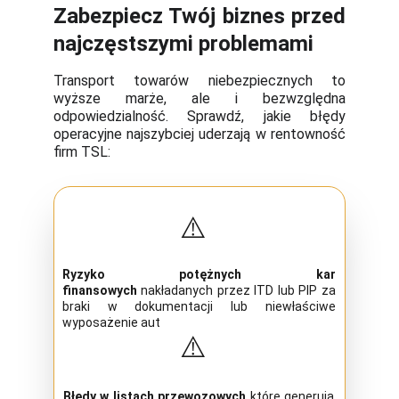
Zabezpiecz Twój biznes przed
najczęstszymi problemami
Transport towarów niebezpiecznych to
wyższe marże, ale i bezwzględna
odpowiedzialność. Sprawdź, jakie błędy
operacyjne najszybciej uderzają w rentowność
firm TSL:
⚠️
Ryzyko potężnych kar
finansowych
nakładanych przez ITD lub PIP za
braki w dokumentacji lub niewłaściwe
wyposażenie aut
⚠️
Błędy w listach przewozowych
które generują