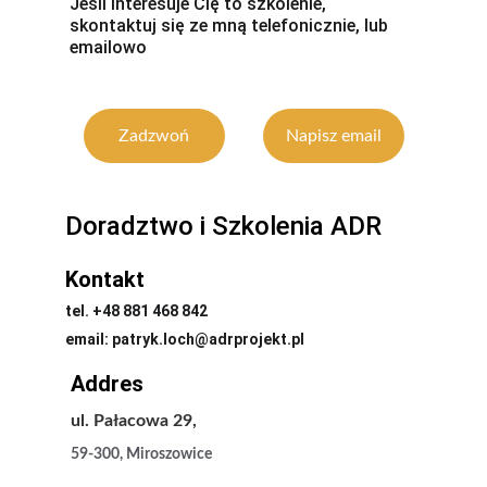
Jeśli interesuje Cię to szkolenie, 
skontaktuj się ze mną telefonicznie, lub 
emailowo
Zadzwoń
Napisz email
Doradztwo i Szkolenia ADR
Kontakt
tel. +48 881 468 842
email: patryk.loch@adrprojekt.pl
Addres
ul. Pałacowa 29,
59-300, Miroszowice