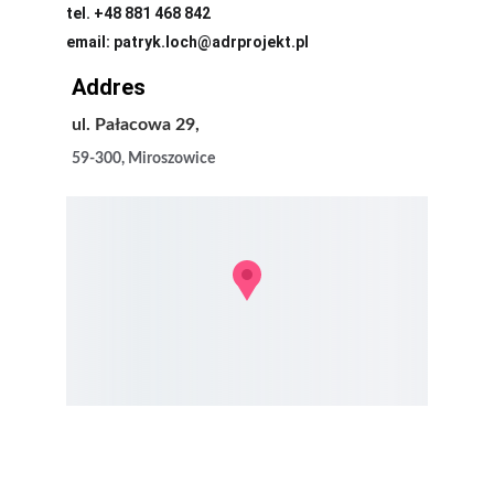
tel. +48 881 468 842
email: patryk.loch@adrprojekt.pl
Addres
ul. Pałacowa 29,
59-300, Miroszowice
Dolnego Śląska (
m.in
.
Doradztwo ADR Legnica
Wrocław, Lubin, Legnica)
Doradztwo ADR Lubin