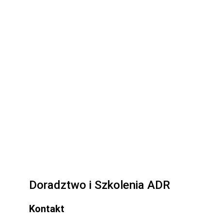
Dwie litery to dwa rodzaje transportu:
Uważaj na pułapkę LQ:
8 ton
Doradztwo i Szkolenia ADR
Kontakt